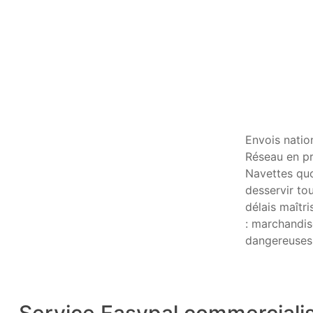
Envois natio
Réseau en pro
Navettes qu
desservir tou
délais maîtr
: marchandis
dangereuses