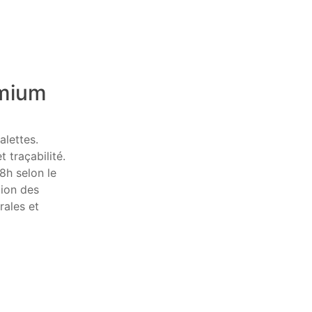
emium
alettes.
t traçabilité.
8h selon le
tion des
rales et