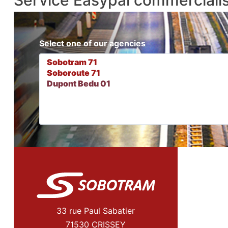
Service Easypal commercialis
Select one of our agencies
33 rue Paul Sabatier
71530 CRISSEY