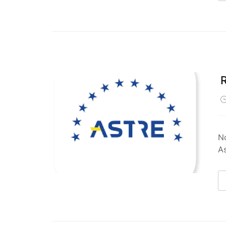
R
No
As