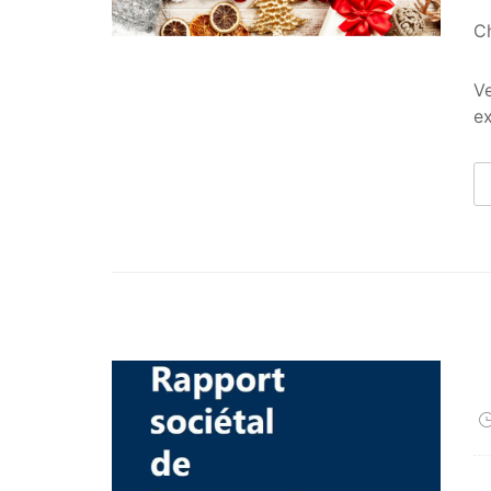
Ch
Ve
ex