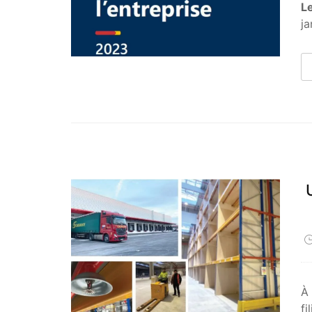
L
ja
À 
fi