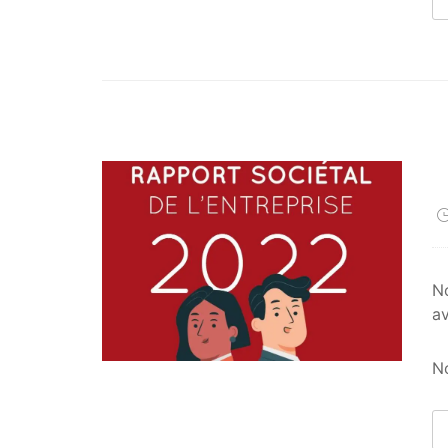
No
av
No