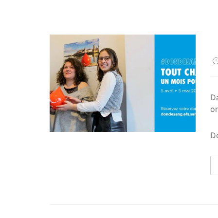
D
or
De