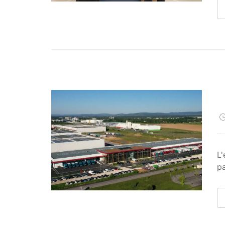
L'
pa