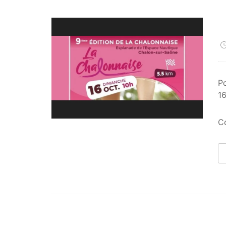
P
1
C