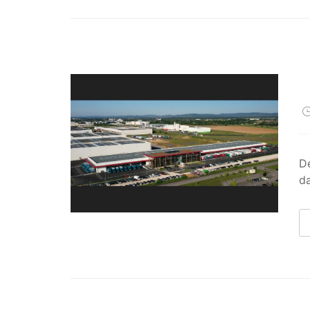
Dé
da