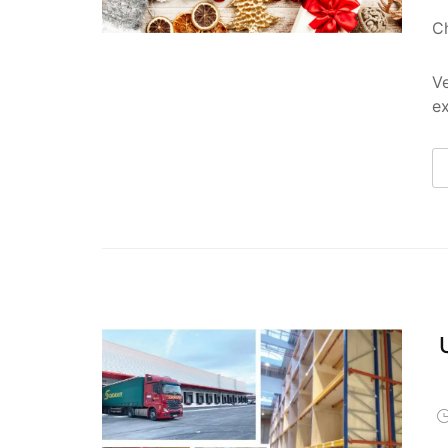
Ch
Ve
ex