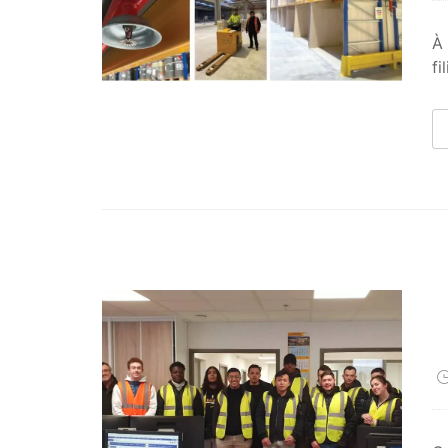
À 
fi